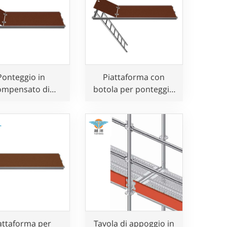
Ponteggio in
Piattaforma con
ompensato di
botola per ponteggio
minio con botola
in compensato di
er uso edile
alluminio con scala
per uso edile
attaforma per
Tavola di appoggio in