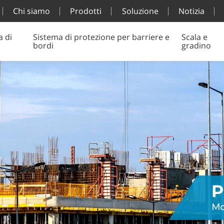
Chi siamo
Prodotti
Soluzione
Notizia
a di
Sistema di protezione per barriere e
Scala e
bordi
gradino