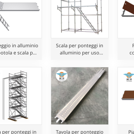
ggio in alluminio
Scala per ponteggi in
otola e scala per
alluminio per uso
c
uso edile
edile
allu
p
a per ponteggi in
Tavola per ponteggio
Pi