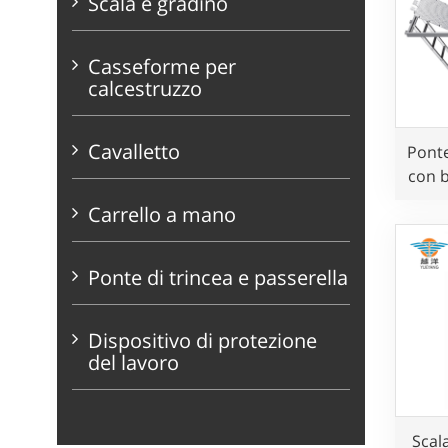
Scala e gradino
Casseforme per
calcestruzzo
Cavalletto
Ponte
con b
Carrello a mano
Ponte di trincea e passerella
Dispositivo di protezione
del lavoro
Scal