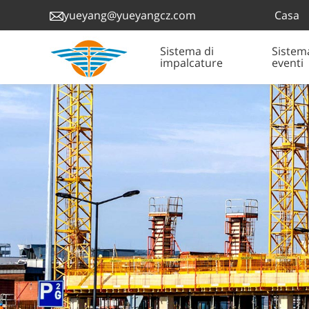
Casa
yueyang@yueyangcz.com
Sistema di
Sistem
impalcature
eventi