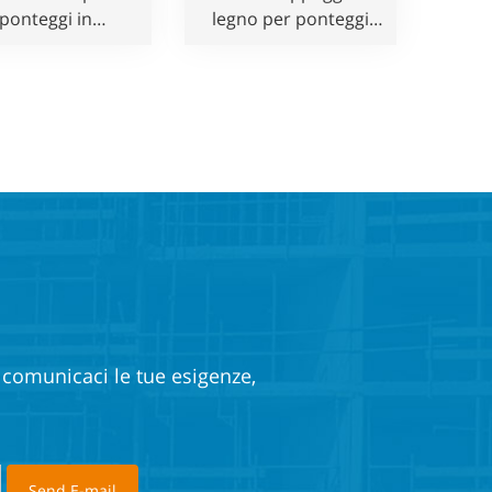
ponteggi in
legno per ponteggi
ompensato di
per sistema di
uminio per uso
ponteggi Allround
edile
Layher Ringlock
e comunicaci le tue esigenze,