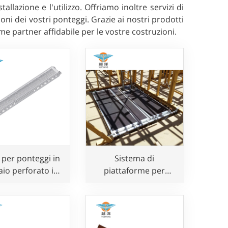
llazione e l'utilizzo. Offriamo inoltre servizi di
ni dei vostri ponteggi. Grazie ai nostri prodotti
me partner affidabile per le vostre costruzioni.
 per ponteggi in
Sistema di
aio perforato in
piattaforme per
e Layher per uso
pavimenti vuoti in
edile
alluminio per uso
edile