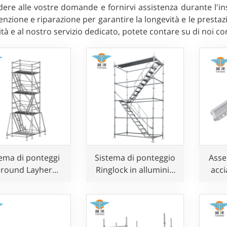
ere alle vostre domande e fornirvi assistenza durante l'insta
zione e riparazione per garantire la longevità e le prestazio
ità e al nostro servizio dedicato, potete contare su di noi co
ema di ponteggi
Sistema di ponteggio
Asse
lround Layher
Ringlock in alluminio
acci
Ringlock
per lavori aerei
stil