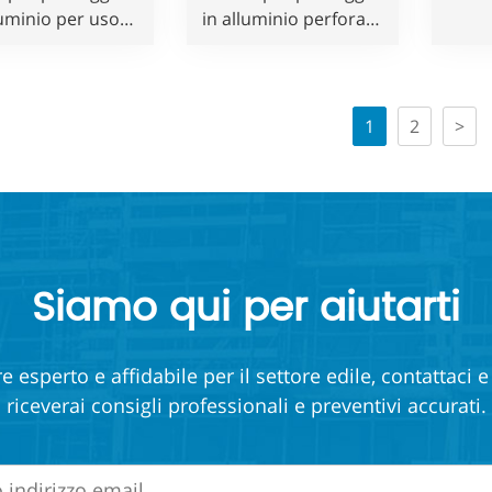
luminio per uso
in alluminio perforato
edile
in stile Layher
c
all
1
2
>
Siamo qui per aiutarti
e esperto e affidabile per il settore edile, contattaci 
riceverai consigli professionali e preventivi accurati.