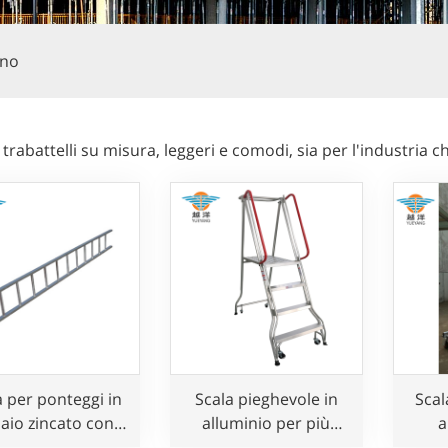
ino
 trabattelli su misura, leggeri e comodi, sia per l'industria c
a per ponteggi in
Scala pieghevole in
Scal
iaio zincato con
alluminio per più
a
esign classico
occasioni possibili