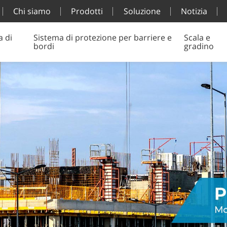
Chi siamo
Prodotti
Soluzione
Notizia
a di
Sistema di protezione per barriere e
Scala e
bordi
gradino