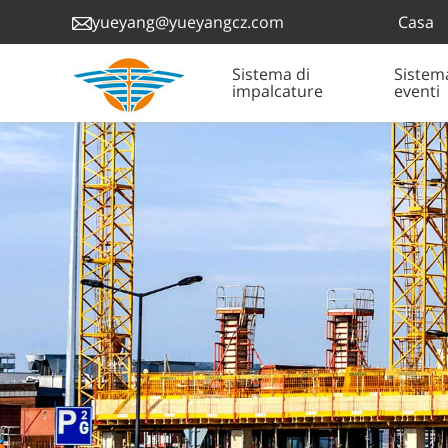
Casa
yueyang@yueyangcz.com
Sistema di
Sistem
impalcature
eventi