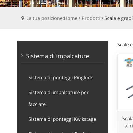
La tua posizione:Home
Prodotti
Scala e grad
Scale e
Sistema di impalcature
Sistema di ponteggi Ringlock
Sistema di impalcature per
facciate
Scal
Sistema di ponteggi Kwikstage
acc
d