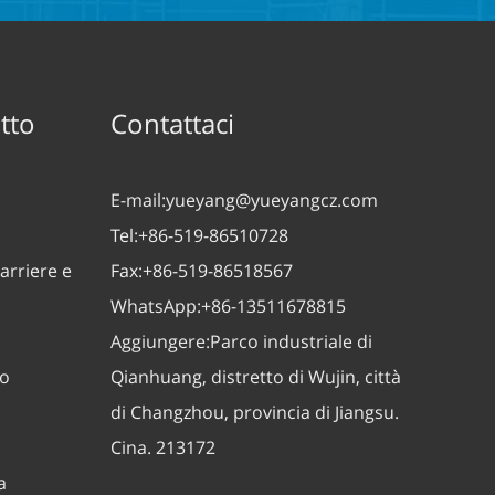
tto
Contattaci
E-mail:
yueyang@yueyangcz.com
Tel:
+86-519-86510728
arriere e
Fax:
+86-519-86518567
WhatsApp:
+86-13511678815
Aggiungere:
Parco industriale di
zo
Qianhuang, distretto di Wujin, città
di Changzhou, provincia di Jiangsu.
Cina. 213172
a