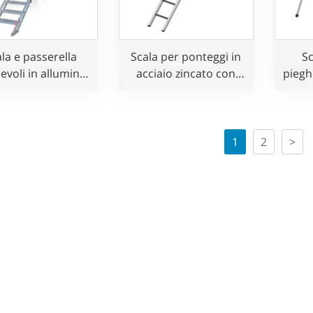
la e passerella
Scala per ponteggi in
Sc
evoli in alluminio
acciaio zincato con
piegh
per uso
gancio in vendita
acci
ultifunzionale
1
2
>