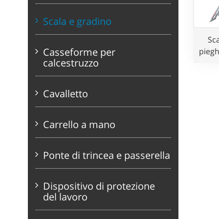
Scala e gradino
Sca
Casseforme per
piegh
calcestruzzo
m
Cavalletto
Carrello a mano
Ponte di trincea e passerella
Dispositivo di protezione
del lavoro