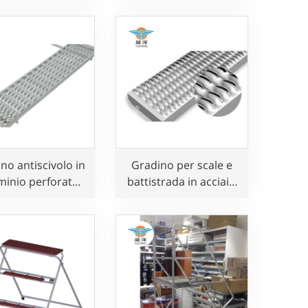
sicurezza per uso in
officina
no antiscivolo in
Gradino per scale e
minio perforato
battistrada in acciaio
cale e passerelle
perforato antiscivolo