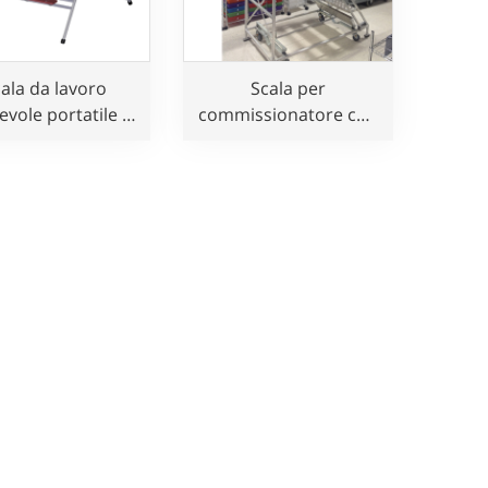
ala da lavoro
Scala per
evole portatile in
commissionatore con
aio con 3 gradini
piattaforma mobile in
alluminio con
corrimano di
sicurezza per uso
multiplo