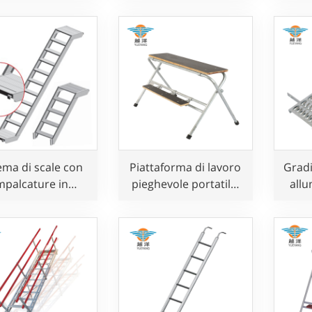
ema di scale con
Piattaforma di lavoro
Gradi
mpalcature in
pieghevole portatile,
allu
minio dal design
scala per uso in
per s
intelligente
altezza, 2 gradini