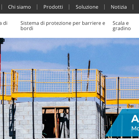
Chi siamo
Prodotti
Soluzione
Notizia
a di
Sistema di protezione per barriere e
Scala e
bordi
gradino