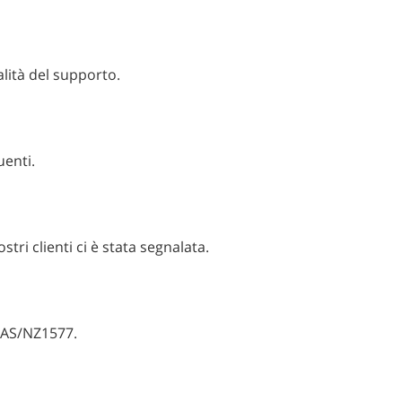
alità del supporto.
uenti.
tri clienti ci è stata segnalata.
e AS/NZ1577.