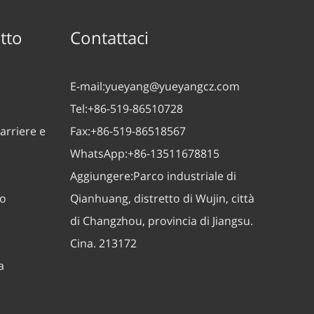
tto
Contattaci
E-mail:
yueyang@yueyangcz.com
Tel:
+86-519-86510728
arriere e
Fax:
+86-519-86518567
WhatsApp:
+86-13511678815
Aggiungere:
Parco industriale di
zo
Qianhuang, distretto di Wujin, città
di Changzhou, provincia di Jiangsu.
Cina. 213172
a