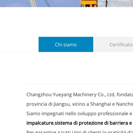
Chi siamo
Certificato
Changzhou Yueyang Machinery Co., Ltd, fondata ne
provincia di Jiangsu, vicino a Shanghai e Nanchi
Siamo impegnati nello sviluppo professionale e ne
impalcature
,
sistema di protezione di barriera 
Per garantire a tutti i tipi di clienti la praticit