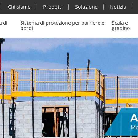
Chi siamo
Prodotti
Soluzione
Notizia
a di
Sistema di protezione per barriere e
Scala e
bordi
gradino