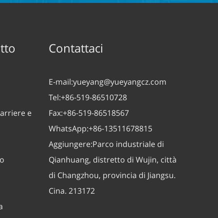
tto
Contattaci
E-mail:
yueyang@yueyangcz.com
Tel:
+86-519-86510728
arriere e
Fax:
+86-519-86518567
WhatsApp:
+86-13511678815
Aggiungere:
Parco industriale di
zo
Qianhuang, distretto di Wujin, città
di Changzhou, provincia di Jiangsu.
Cina. 213172
a