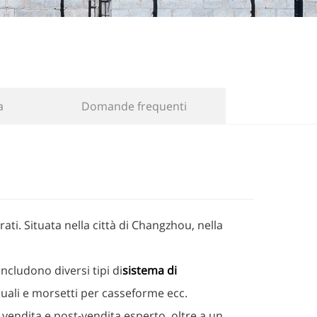
a
Domande frequenti
ti. Situata nella città di Changzhou, nella
ncludono diversi tipi di
sistema di
anuali e morsetti per casseforme ecc.
 di vendita e post-vendita esperto, oltre a un