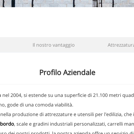
Il nostro vantaggio
Attrezzatur
Profilo Aziendale
l 2004, si estende su una superficie di 21.100 metri quadra
no, gode di una comoda viabilità.
lla produzione di attrezzature e utensili per l'edilizia, che i
e bordo
, scale e gradini industriali personalizzati, carrelli m
à d'uso dei nostri prodotti, la nostra azienda offre un servizio