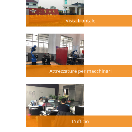
Vista frontale
Attrezzature per macchinari
L'ufficio