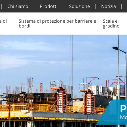
Chi siamo
Prodotti
Soluzione
Notizia
a di
Sistema di protezione per barriere e
Scala e
bordi
gradino