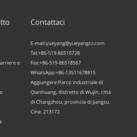
tto
Contattaci
E-mail:
yueyang@yueyangcz.com
Tel:
+86-519-86510728
arriere e
Fax:
+86-519-86518567
WhatsApp:
+86-13511678815
Aggiungere:
Parco industriale di
zo
Qianhuang, distretto di Wujin, città
di Changzhou, provincia di Jiangsu.
Cina. 213172
a