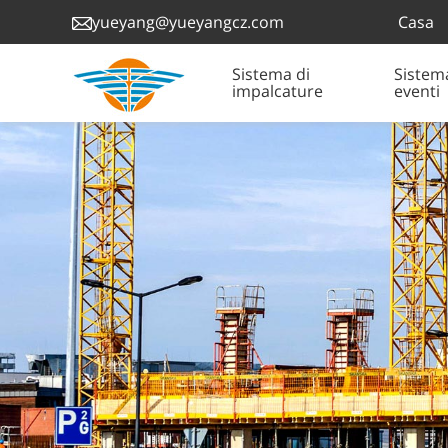
Casa
yueyang@yueyangcz.com
Sistema di
Sistem
impalcature
eventi