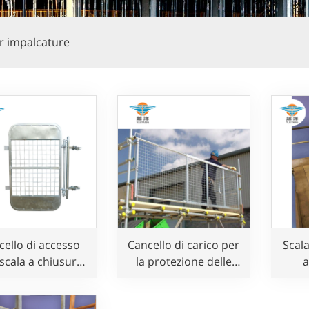
r impalcature
cello di accesso
Cancello di carico per
Scala
scala a chiusura
la protezione delle
a
automatica
impalcature
ponte
e smo