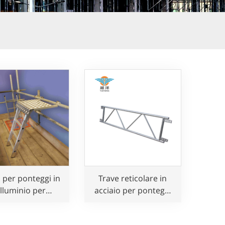
 per ponteggi in
Trave reticolare in
lluminio per
acciaio per ponteggi
ggi per montare
per uso edile
ntare i ponteggi