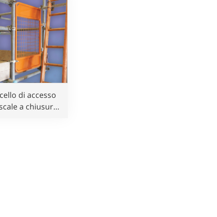
cello di accesso
scale a chiusura
tomatica per la
protezione di
impalcature