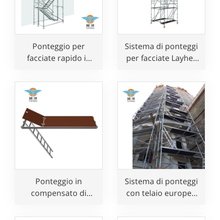
Ponteggio per
Sistema di ponteggi
facciate rapido in
per facciate Layher
acciaio zincato per
Speedy per uso
uso edile
edile
Ponteggio in
Sistema di ponteggi
compensato di
con telaio europeo
alluminio Layher
in acciaio zincato in
con botola e
vendita