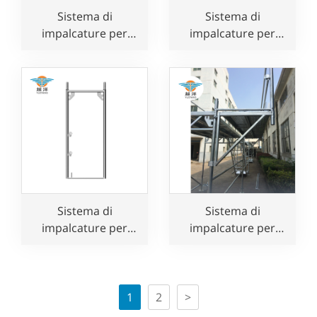
Sistema di
Sistema di
impalcature per
impalcature per
facciate europee in
facciate Layher in
alluminio Speedy
acciaio zincato
per uso edile
europeo con facile
installazione
Sistema di
Sistema di
impalcature per
impalcature per
facciate Layher in
facciate Layher per
acciaio zincato in
una facile
vendita
installazione
1
2
>