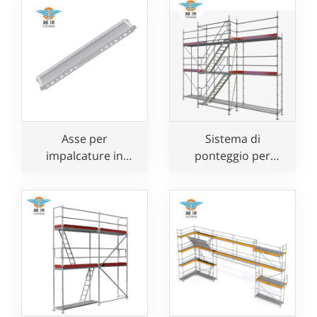
piattaforma con
scala
Asse per
Sistema di
impalcature in
ponteggio per
acciaio perforato in
facciate zincato
stile Layher per uso
Speedy In vendita
edile