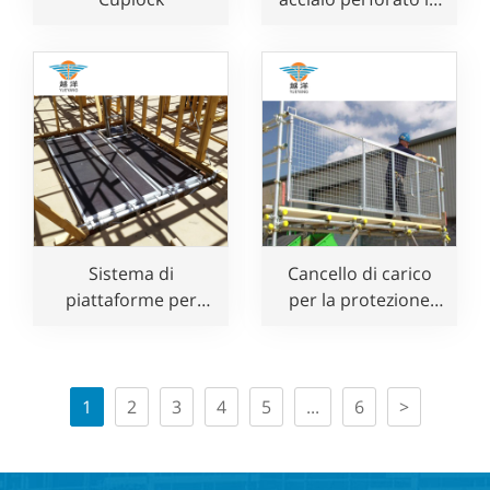
stile Layher per uso
edile
Sistema di
Cancello di carico
piattaforme per
per la protezione
pavimenti vuoti in
delle impalcature
alluminio per uso
edile
1
2
3
4
5
...
6
>