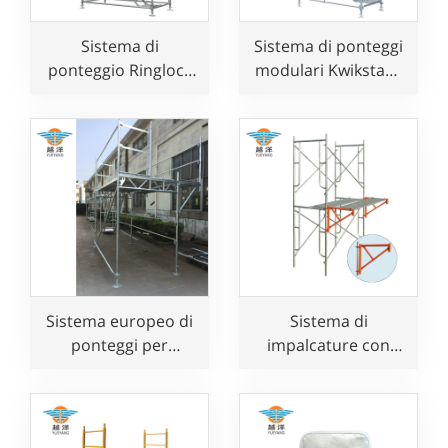
Sistema di
Sistema di ponteggi
ponteggio Ringlock
modulari Kwikstage
in alluminio per
per un lavoro sicuro
lavori aerei
Sistema europeo di
Sistema di
ponteggi per
impalcature con
facciate Layher per
telaio a H per
uso edile
costruttori