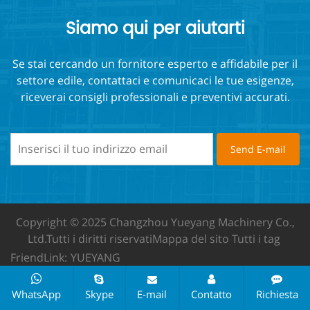
Siamo qui per aiutarti
Se stai cercando un fornitore esperto e affidabile per il
settore edile, contattaci e comunicaci le tue esigenze,
riceverai consigli professionali e preventivi accurati.
Copyright © 2025 Changzhou Yueyang Machinery Co.,
Ltd.
Tutti i diritti riservati
Mappa del sito
Tutti i tag
FriendLink:
YUEYANG
WhatsApp
Skype
E-mail
Contatto
Richiesta