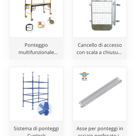
Ponteggio
Cancello di accesso
multifunzionale
con scala a chiusura
regolabile e mobile
automatica
per panettieri
Sistema di ponteggi
Asse per ponteggi in
Cuplock
acciaio perforato in