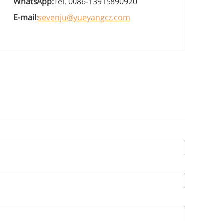
WhatsApp:
Tel. 0086-13915890920
E-mail:
sevenju@yueyangcz.com