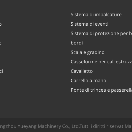
Sistema di impalcature
o
Sistema di eventi
Sistema di protezione per b
e
bordi
Scala e gradino
Casseforme per calcestruz
ci
Cavalletto
Carrello a mano
Ponte di trincea e passerell
ngzhou Yueyang Machinery Co., Ltd.
Tutti i diritti riservati
Map