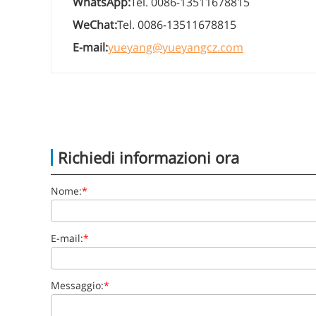
WhatsApp:
Tel. 0086-13511678815
WeChat:
Tel. 0086-13511678815
E-mail:
yueyang@yueyangcz.com
Richiedi informazioni ora
Nome:
*
E-mail:
*
Messaggio:
*