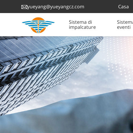
Casa
yueyang@yueyangcz.com
Sistema di
Sistem
impalcature
eventi