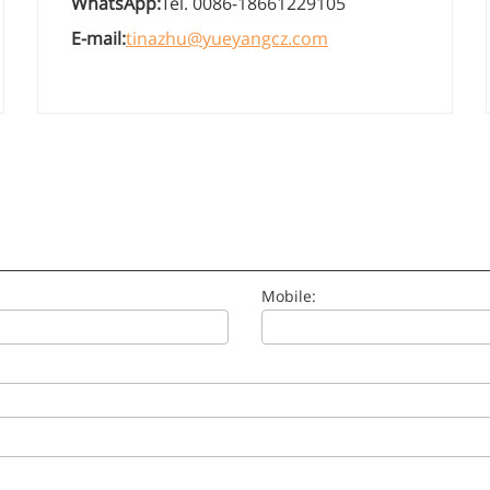
WhatsApp:
Tel. 0086-18661229105
E-mail:
tinazhu@yueyangcz.com
Mobile: