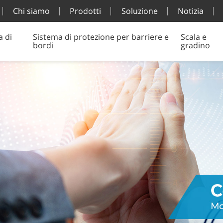
Chi siamo
Prodotti
Soluzione
Notizia
a di
Sistema di protezione per barriere e
Scala e
bordi
gradino