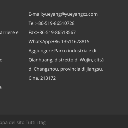
E-mail:
yueyang@yueyangcz.com
Tel:
+86-519-86510728
arriere e
Fax:
+86-519-86518567
WhatsApp:
+86-13511678815
Aggiungere:
Parco industriale di
zo
Qianhuang, distretto di Wujin, città
di Changzhou, provincia di Jiangsu.
Cina. 213172
a
pa del sito
Tutti i tag