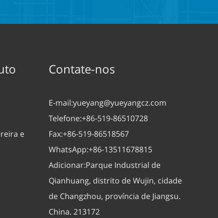
uto
Contate-nos
E-mail:
yueyang@yueyangcz.com
Telefone:
+86-519-86510728
reira e
Fax:
+86-519-86518567
WhatsApp:
+86-13511678815
Adicionar:
Parque Industrial de
Qianhuang, distrito de Wujin, cidade
de Changzhou, província de Jiangsu.
China. 213172