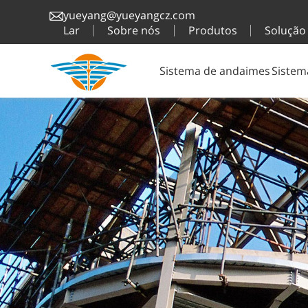
yueyang@yueyangcz.com
Lar
Sobre nós
Produtos
Solução
Sistema de andaimes
Sistem