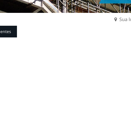
Sua l
uentes