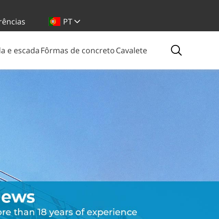
rências
PT
a e escada
Fôrmas de concreto
Cavalete