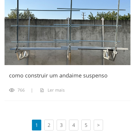
como construir um andaime suspenso
766
|
Ler mais
1
2
3
4
5
>