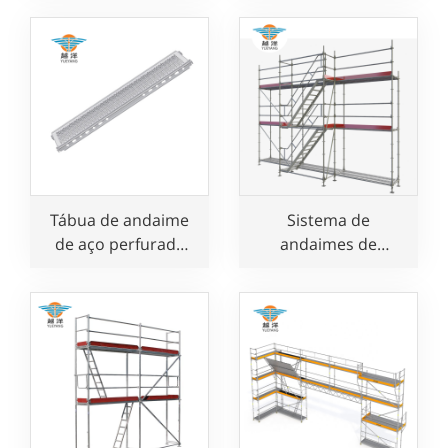
madeira
de aço galvanizado
compensada de
à venda
alumínio Layher
com escada
Tábua de andaime
Sistema de
de aço perfurada
andaimes de
em estilo Layher
fachada
para uso em
galvanizados
construção
Speedy à venda