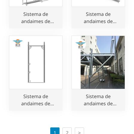
Sistema de
Sistema de
andaimes de
andaimes de
fachada europeus
fachada em aço
de alumínio rápido
galvanizado
para uso em
europeu com fácil
construção
instalação
Sistema de
Sistema de
andaimes de
andaimes de
fachada de aço
fachada Layher para
galvanizado Layher
fácil instalação
à venda
1
2
>