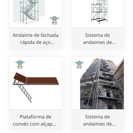
Andaime de fachada
Sistema de
rápida de aço
andaimes de
galvanizado para
fachada Layher
uso em construção
Speedy para uso em
construção
Plataforma de
Sistema de
convés com alçapão
andaimes de
para andaimes de
estrutura europeia