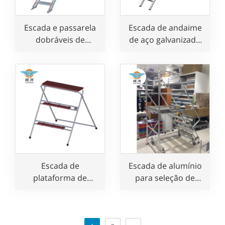
Escada e passarela
Escada de andaime
dobráveis de
de aço galvanizado
alumínio para uso
com gancho para
multifuncional
venda
Escada de
Escada de alumínio
plataforma de
para seleção de
trabalho dobrável
pedidos com
portátil de aço com
plataforma móvel e
3 degraus
corrimão de