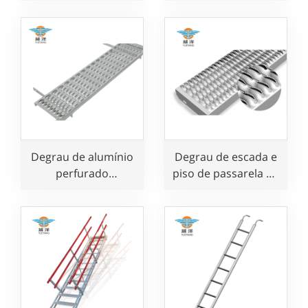
alumínio com
portátil Escada para
design inteligente
uso em altura 2
degraus
Degrau de alumínio
Degrau de escada e
perfurado
piso de passarela de
antiderrapante para
aço perfurado
escadas e
antiderrapante
passarelas