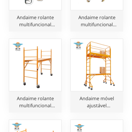
Andaime rolante
Andaime rolante
multifuncional
multifuncional
ajustável para
ajustável para
padeiros
serviço pesado,
para uso em
construção
Andaime rolante
Andaime móvel
multifuncional
ajustável
ajustável de 6 pés
multifuncional de 12
para uso em
pés para padaria à
construção
venda