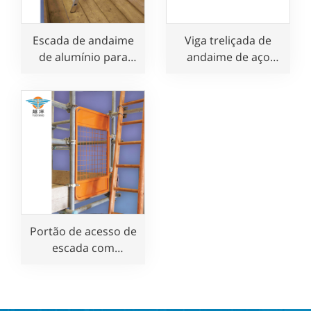
Escada de andaime
Viga treliçada de
de alumínio para
andaime de aço
andaimes para
para uso em
montar e
construção
desmontar
andaimes com
segurança
Portão de acesso de
escada com
fechamento
automático para
proteção de