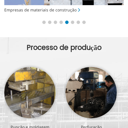
Empresas de materiais de construção
E
Processo de produção
Punção e moldagem
Perfuração