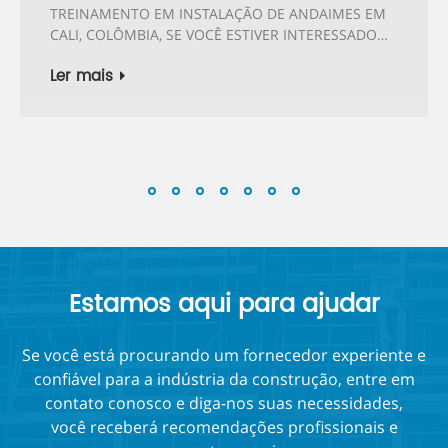
TREINAMENTO EM INSTALAÇÃO DE ANDAIMES EM
CALI, COLÔMBIA, SE VOCÊ ESTIVER INTERESSADO
EM...
Ler mais
Estamos aqui para ajudar
Se você está procurando um fornecedor experiente e
confiável para a indústria da construção, entre em
contato conosco e diga-nos suas necessidades,
você receberá recomendações profissionais e