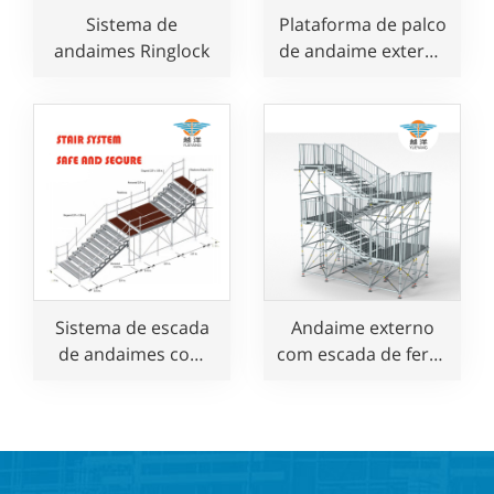
Sistema de
Plataforma de palco
andaimes Ringlock
de andaime externo
para uso em
eventos
Sistema de escada
Andaime externo
de andaimes com
com escada de ferro
projeto de
Ringlock para
montagem para
playground
eventos