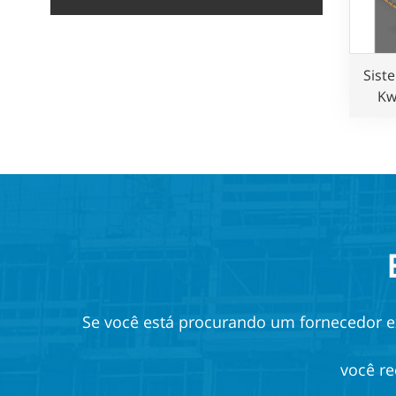
Sist
Kw
galv
conf
pad
p
Se você está procurando um fornecedor ex
você re