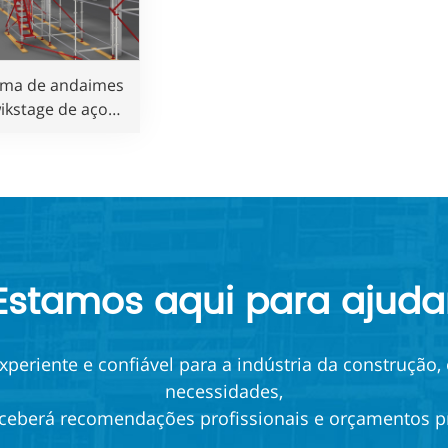
ema de andaimes
ikstage de aço
anizado direto da
fábrica em
ormidade com o
rão australiano
ara obras de
construção
Estamos aqui para ajuda
periente e confiável para a indústria da construção,
necessidades,
ceberá recomendações profissionais e orçamentos p