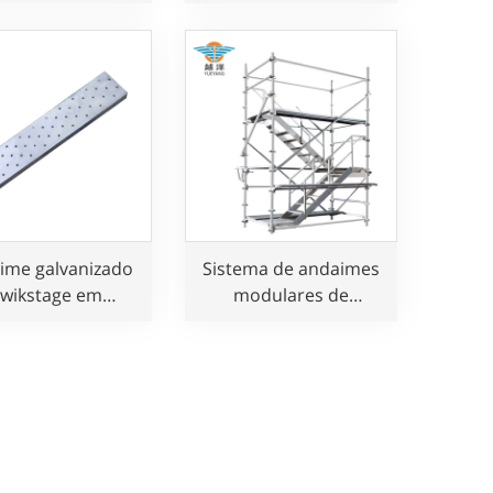
galvanizado
conformidade com o
padrão australiano
para obras de
construção
ime galvanizado
Sistema de andaimes
wikstage em
modulares de
ormidade com a
alumínio Kwikstage
ma BS1139 para
para construção civil
s de construção