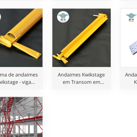
 trabalho seguro
em conformidade
com o padrão
australiano para
obras de construção
ema de andaimes
Andaimes Kwikstage
Anda
ikstage - viga
em Transom em
K
horizontal
conformidade com a
conf
norma BS1139 para
nor
obras de construção
obra