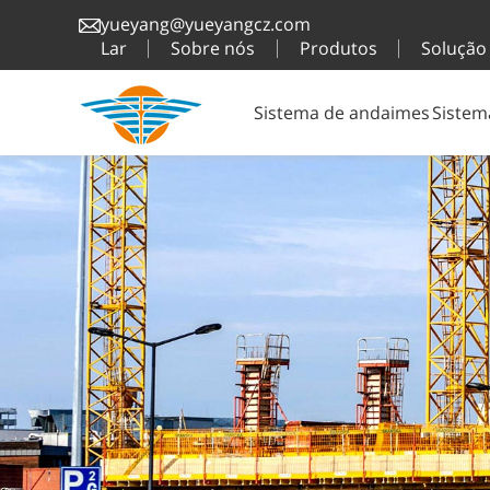
yueyang@yueyangcz.com
Lar
Sobre nós
Produtos
Solução
Sistema de andaimes
Sistem