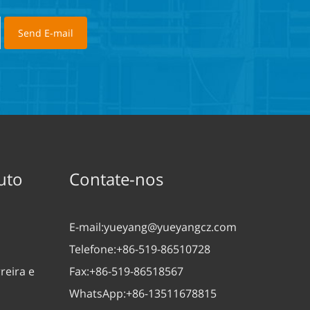
uto
Contate-nos
E-mail:
yueyang@yueyangcz.com
Telefone:
+86-519-86510728
reira e
Fax:
+86-519-86518567
WhatsApp:
+86-13511678815