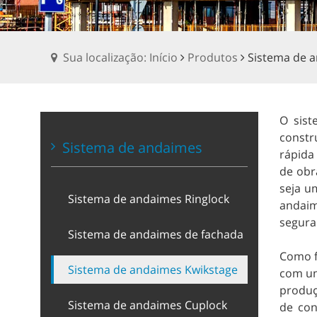
Sua localização: Início
Produtos
Sistema de 
O sist
constr
Sistema de andaimes
rápida
de obr
seja u
Sistema de andaimes Ringlock
andaim
segura
Sistema de andaimes de fachada
Como f
Sistema de andaimes Kwikstage
com um
produç
Sistema de andaimes Cuplock
de con