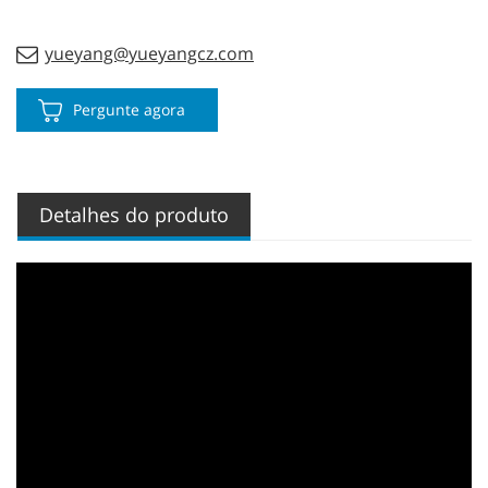
yueyang@yueyangcz.com
Pergunte agora
Detalhes do produto