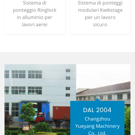
Sistema di
Sistema di ponteggi
ponteggio Ringlock
modulari Kwikstage
in alluminio per
per un lavoro
lavori aerei
sicuro
DAL 2004
Changzhou
Yueyang Machinery
Co., Ltd.