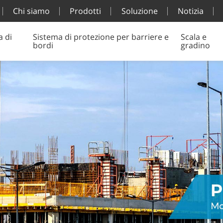
Chi siamo
Prodotti
Soluzione
Notizia
a di
Sistema di protezione per barriere e
Scala e
bordi
gradino