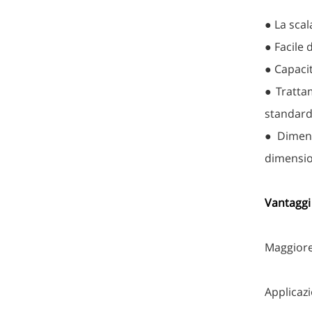
● La scal
● Facile 
● Capacit
● Trattam
standard
● Dimens
dimensio
Vantaggi
Maggiore 
Applicazi