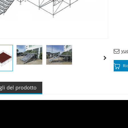
yu
Ri
gli del prodotto