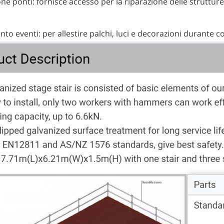
ne ponti: fornisce accesso per la riparazione delle strutture 
nto eventi: per allestire palchi, luci e decorazioni durante con