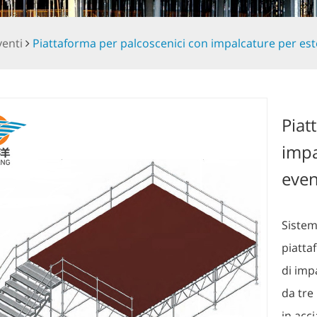
venti
Piattaforma per palcoscenici con impalcature per este
Piat
impa
even
Sistem
piattaf
di imp
da tre
in acci