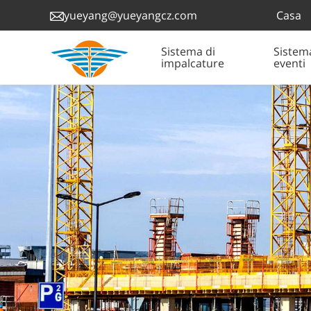
Casa
yueyang@yueyangcz.com
Sistema di
Sistem
impalcature
eventi