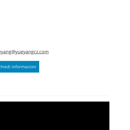
eyang@yueyangcz.com
chiedi informazioni
ora